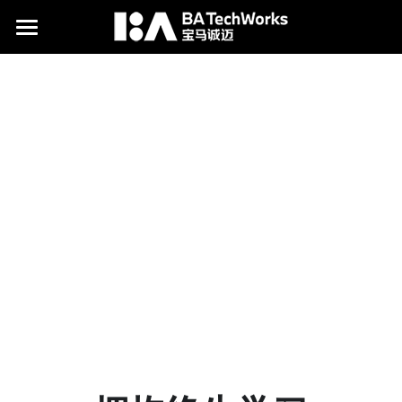
为什么选择我们
我们为何与众不同
加入我们
拥抱终生学习
关于我们
我们的价值观
联系我们
关于宝马诚迈
工作环境
我们的CI
四周年
工作生活
为什么选择南京